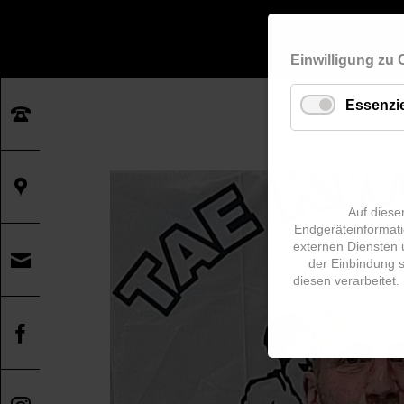
Einwilligung zu
Essenzie
Auf diese
Endgeräteinformati
externen Diensten 
der Einbindung 
diesen verarbeitet. 