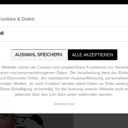
START
VEREIN
WISSENSWERTES
GALERIE
 Cookies & Daten
ll
Lars Kersten
AUSWAHL SPEICHERN
ALLE AKZEPTIEREN
r Website nutzen wir Cookies und vergleichbare Funktionen zur Verarb
onen und personenbezogenen Daten. Die Verarbeitung dient der Einbi
und Elementen Dritter, der statistischen Analyse/Messung, personalisi
sozialer Medien. Je nach Funktion werden dabei Daten an Dritte weite
Diese Einwilligung ist freiwillig, für die Nutzung unserer Website nicht 
jederzeit über das Icon links unten widerrufen werden.
Datenschutz