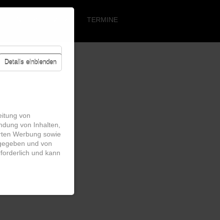
Navigation
überspringen
UNTERSTÜTZER
TERMINE
Details einblenden
eitung von
ndung von Inhalten,
erten Werbung sowie
rgegeben und von
erforderlich und kann