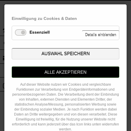
Dominik Mehl
Einwilligung zu Cookies & Daten
Essenziell
Details einblenden
AUSWAHL SPEICHERN
ALLE AKZEPTIEREN
Auf dieser Website nutzen wir Cookies und vergleichbare
Funktionen zur Verarbeitung von Endgeräteinformationen und
personenbezogenen Daten. Die Verarbeitung dient der Einbindung
von Inhalten, externen Diensten und Elementen Dritter, der
statistischen Analyse/Messung, personalisierten Werbung sowie
Position:
der Einbindung sozialer Medien. Je nach Funktion werden dabei
Daten an Dritte weitergegeben und von diesen verarbeitet. Diese
2. Vorsitzender
Einwilligung ist freiwillig, für die Nutzung unserer Website nicht
erforderlich und kann jederzeit über das Icon links unten widerrufen
Tae Kwon Do Übungsleiter
werden.